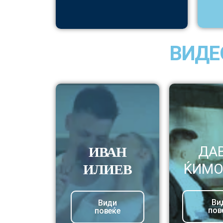
ВИДЕ
ДА
ИВАН
ЌИМО
ИЛИЕВ
Ви
Види
пов
повеќе