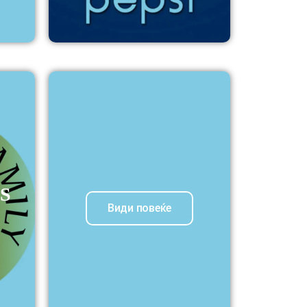
S
Види повеќе