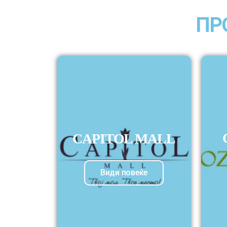
ПР
CAPITOL MALL
Види повеќе