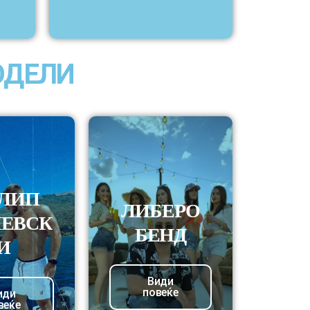
ОДЕЛИ
ЛИП
ЛИБЕРО
ЕВСК
БЕНД
И
Види
повеќе
иди
веќе