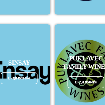
PUKLAVEC
SINSAY
FAMILY WINE
Види повеќе
Види повеќе