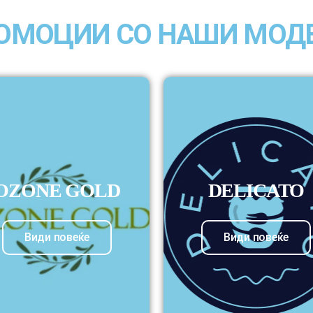
ОМОЦИИ СО НАШИ МОД
OZONE GOLD
DELICATO
Види повеќе
Види повеќе