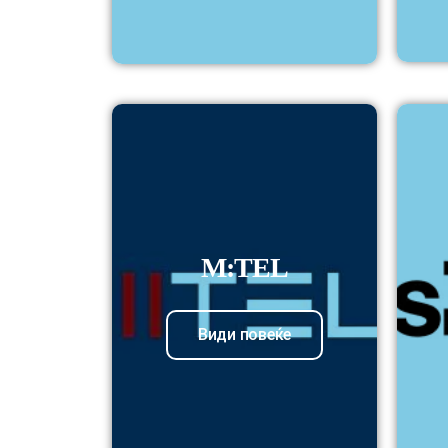
М:TEL
Види повеќе