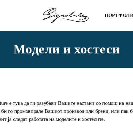
ПОРТФОЛ
Модели и хостеси
ature е тука да ги разубави Вашите настани со помош на на
 би го промовирале Вашиот производ или бренд, или пак б
нт ја следат работата на моделите и хостесите.