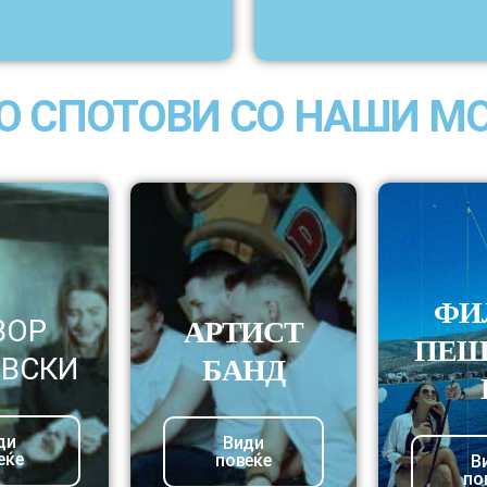
О СПОТОВИ СО НАШИ М
ФИ
ВОР
АРТИСТ
ПЕШ
ВСКИ
БАНД
ди
Види
еќе
повеќе
В
по