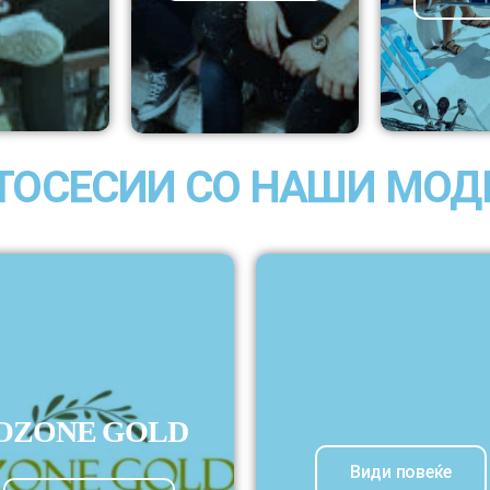
ТОСЕСИИ СО НАШИ МОД
OZONE GOLD
Види повеќе