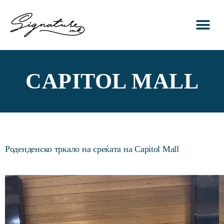
ПОЧЕТНА
ЗА НАС
УСЛУГИ
ПОРТФОЛИО
КОНТАКТ
CAPITOL MALL
Роденденско тркало на среќата на Capitol Mall