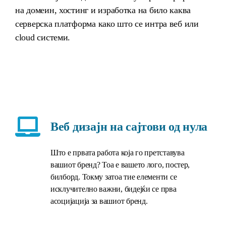
на домеин, хостинг и изработка на било каква
серверска платформа како што се интра веб или
cloud системи.
Веб дизајн на сајтови од нула
Што е првата работа која го претставува
вашиот бренд? Тоа е вашето лого, постер,
билборд. Токму затоа тие елементи се
исклучително важни, бидејќи се прва
асоцијација за вашиот бренд.