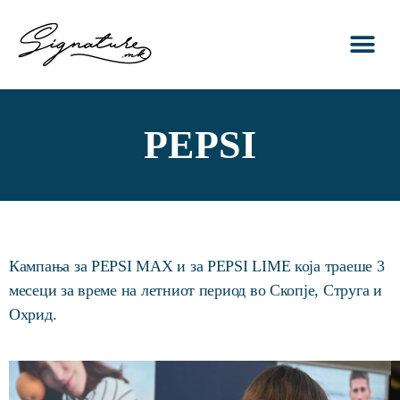
ПОЧЕТНА
ЗА НАС
УСЛУГИ
ПОРТФОЛИО
КОНТАКТ
PEPSI
Кампања за PEPSI MAX и за PEPSI LIME која траеше 3
месеци за време на летниот период во Скопје, Струга и
Охрид.