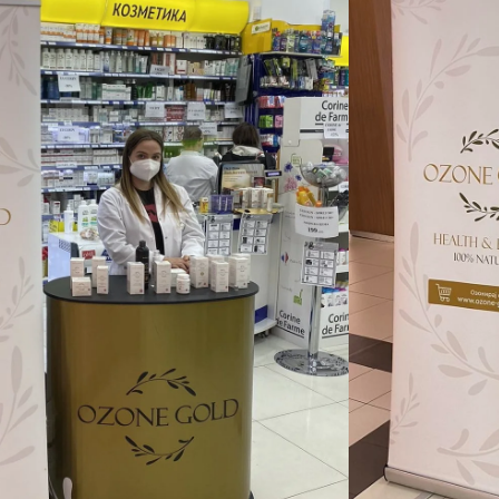
нашиот соработник OZONE GOLD пред
навање на брендот и производите кои ги