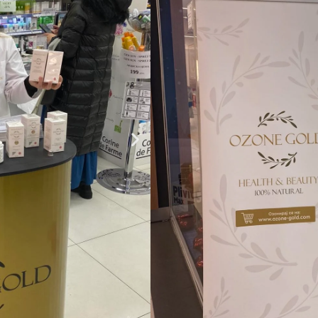
Дирекна презентација на 
потрошувачите со цел запоз
има.