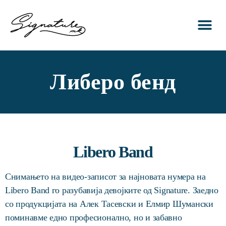
ПОЧЕТНА
ЗА НАС
УСЛУГИ
ПОРТФОЛИО
КОНТАКТ
Либеро бенд
Libero Band
Снимањето на видео-записот за најновата нумера на
Libero Band го разубавија девојките од Signature. Заедно
со продукцијата на Алек Тасевски и Елмир Шумански
поминавме едно професионално, но и забавно